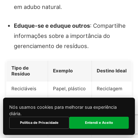
em adubo natural.
Eduque-se e eduque outros
: Compartilhe
informações sobre a importância do
gerenciamento de resíduos.
Tipo de
Exemplo
Destino Ideal
Resíduo
Recicláveis
Papel, plástico
Reciclagem
Restos de
Orgânicos
Composto
Nós usamos cookies para melhorar sua experiência
comida
diária.
Política de Privacidade
Entendi e Aceito
Não
Aterro
Lixo comum
recicláveis
sanitário