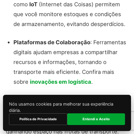
como
IoT
(Internet das Coisas) permitem
que você monitore estoques e condições
de armazenamento, evitando desperdícios.
Plataformas de Colaboração
: Ferramentas
digitais ajudam empresas a compartilhar
recursos e informações, tornando o
transporte mais eficiente. Confira mais
sobre
inovações em logística
.
Veículos Elétricos e Híbridos
Nós usamos cookies para melhorar sua experiência
diária.
Política de Privacidade
Entendi e Aceito
Os
veículos elétricos e híbridos
estão
ganhando espaço nas frotas de transporte.