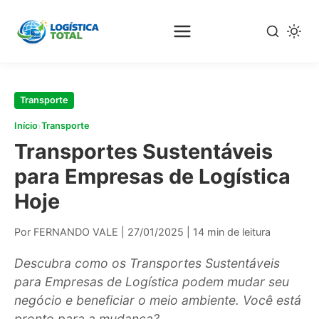
Pular
para
o
conteúdo
principal
Transporte
›
Início
Transporte
Transportes Sustentáveis
para Empresas de Logística
Hoje
Por FERNANDO VALE
|
27/01/2025
|
14 min de leitura
Descubra como os Transportes Sustentáveis
para Empresas de Logística podem mudar seu
negócio e beneficiar o meio ambiente. Você está
pronto para a mudança?