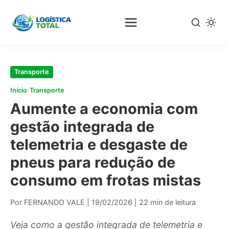
Pular
para
o
conteúdo
principal
Transporte
›
Início
Transporte
Aumente a economia com
gestão integrada de
telemetria e desgaste de
pneus para redução de
consumo em frotas mistas
Por FERNANDO VALE
|
19/02/2026
|
22 min de leitura
Veja como a gestão integrada de telemetria e