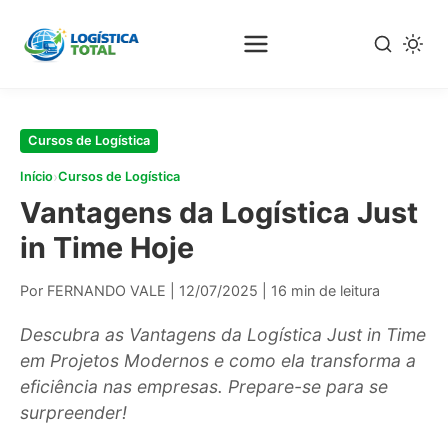
Pular
para
o
conteúdo
principal
Cursos de Logística
›
Início
Cursos de Logística
Vantagens da Logística Just
in Time Hoje
Por FERNANDO VALE
|
12/07/2025
|
16 min de leitura
Descubra as Vantagens da Logística Just in Time
em Projetos Modernos e como ela transforma a
eficiência nas empresas. Prepare-se para se
surpreender!