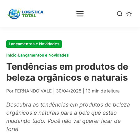
Pular
para
o
conteúdo
principal
Lançamentos e Novidades
›
Início
Lançamentos e Novidades
Tendências em produtos de
beleza orgânicos e naturais
Por FERNANDO VALE
|
30/04/2025
|
13 min de leitura
Descubra as tendências em produtos de beleza
orgânicos e naturais para a pele que estão
mudando tudo. Você não vai querer ficar de
fora!