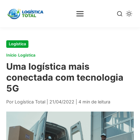
Pular
para
o
conteúdo
principal
Logística
›
Início
Logística
Uma logística mais
conectada com tecnologia
5G
Por Logística Total
|
21/04/2022
|
4 min de leitura