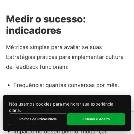
Medir o sucesso:
indicadores
Métricas simples para avaliar se suas
Estratégias práticas para implementar cultura
de feedback funcionam:
Frequência: quantas conversas por mês.
Qualidade: específico e acionável (Clara →
Nós usamos cookies para melhorar sua experiência
diária.
Parcial → Confusa).
Política de Privacidade
Entendi e Aceito
Impacto no desempenho: mudanças