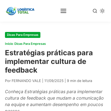
Pular
para
o
conteúdo
principal
Dicas Para Empresas
›
Início
Dicas Para Empresas
Estratégias práticas para
implementar cultura de
feedback
Por FERNANDO VALE
|
11/09/2025
|
9 min de leitura
Conheça Estratégias práticas para implementar
cultura de feedback que mudam a comunicação
na equipe e aumentam desempenho em poucos
passos.